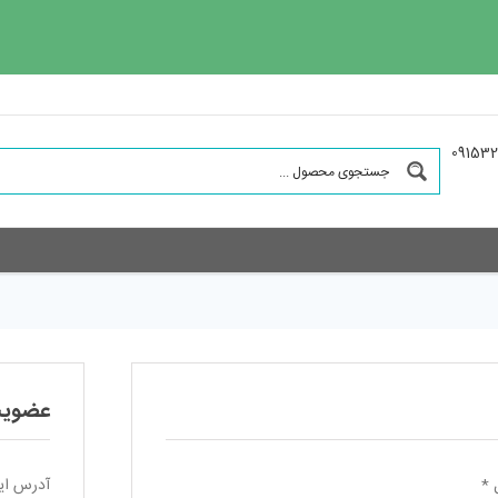
عضوی
ل
*
آدرس ای