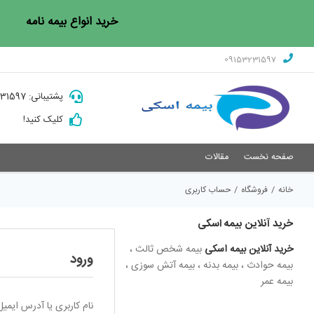
Ski
خرید انواع بیمه نامه
t
conten
09153231597
پشتیبانی: 09153231597
کلیک کنید!
صفحه نخست
مقالات
خانه
/
فروشگاه
/
حساب کاربری
خرید آنلاین بیمه اسکی
خرید آنلاین بیمه اسکی
بیمه شخص ثالث ،
ورود
بیمه حوادث ، بیمه بدنه ، بیمه آتش سوزی ،
بیمه عمر
نام کاربری یا آدرس ایمی