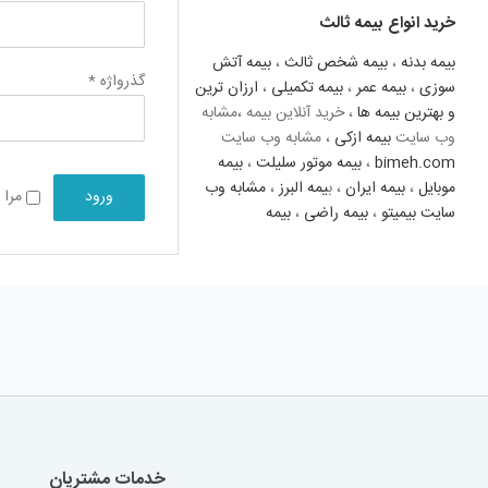
خرید انواع بیمه ثالث
بیمه بدنه
،
بیمه شخص ثالث
،
بیمه آتش
گذرواژه
*
سوزی
،
بیمه عمر
،
بیمه تکمیلی
،
ارزان ترین
و بهترین بیمه ها
، خرید آنلاین بیمه ،مشابه
وب سایت
بیمه ازکی
، مشابه وب سایت
bimeh.com
،
بیمه موتور سلیلت
،
بیمه
موبایل
،
بیمه ایران
، ب
یمه البرز
،
مشابه وب
ورود
مرا 
سایت بیمیتو
،
بیمه راضی
،
بیمه
خدمات مشتریان